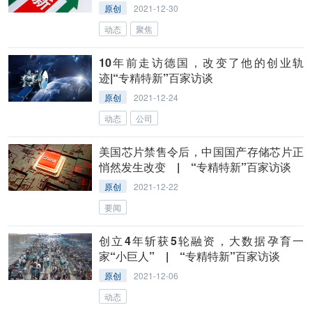
原创
2021-12-30
动态
聚焦
10年前走访德国，改变了他的创业轨
迹|“专精特新”百家访谈
原创
2021-12-24
动态
公司
美国芯片禁售令后，中国国产存储芯片正
悄然发生改变 | “专精特新”百家访谈
原创
2021-12-22
要闻
创立4年斩获5轮融资，大数据孕育一
家“小巨人” | “专精特新”百家访谈
原创
2021-12-06
动态