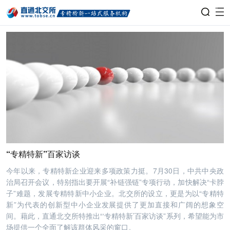
“专精特新”百家访谈
今年以来，专精特新企业迎来多项政策力挺。7月30日，中共中央政
治局召开会议，特别指出要开展“补链强链”专项行动，加快解决“卡脖
子”难题，发展专精特新中小企业。北交所的设立，更是为以“专精特
新”为代表的创新型中小企业发展提供了更加直接和广阔的想象空
间。藉此，直通北交所特推出“‘专精特新’百家访谈”系列，希望能为市
场提供一个全面了解该群体风采的窗口。