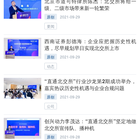
北京市道可特律所陈杰：北交所将给一
级、二级市场带来新一轮繁荣
原创
2021-09-29
要闻
西南证券彭德海：企业应把握历史性机
遇，尽早规划早日实现北交所上市
原创
2021-09-29
动态
“直通北交所”行业沙龙第2期成功举办，
嘉宾热议历史性机遇与企业合规问题
原创
2021-09-29
公司
创兴动力李茂达：“直通北交所”坚定地做
北交所宣传队、播种机
原创
2021-09-28