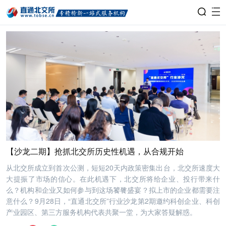
【沙龙二期】抢抓北交所历史性机遇，从合规开始
从北交所成立到首次公测，短短20天内政策密集出台，北交所速度大
大提振了市场的信心。在此机遇下，北交所将给企业、投行带来什
么？机构和企业又如何参与到这场饕餮盛宴？拟上市的企业都需要注
意什么？9月28日，“直通北交所”行业沙龙第2期邀约科创企业、科创
产业园区、第三方服务机构代表共聚一堂，为大家答疑解惑。