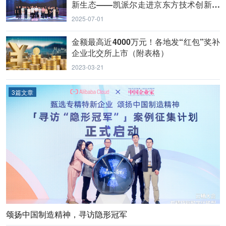
新生态——凯派尔走进京东方技术创新中
心
2025-07-01
金额最高近4000万元！各地发“红包”奖补
企业北交所上市（附表格）
2023-03-21
3篇文章
颂扬中国制造精神，寻访隐形冠军