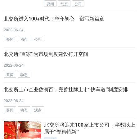
要闻
动态
公司
北交所进入100+时代：坚守初心 谱写新篇章
2022-06-24
要闻
动态
公司
北交所“百家”为市场制度建设打开空间
2022-06-24
要闻
动态
北交所上市企业数满百，完善挂牌上市“快车道”制度安排
2022-06-24
要闻
动态
观点
北交所将迎来100家上市公司，半数以上
属于“专精特新”