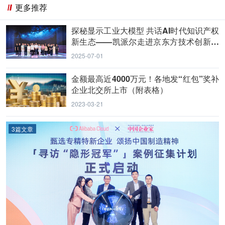
更多推荐
探秘显示工业大模型 共话AI时代知识产权
新生态——凯派尔走进京东方技术创新中
心
2025-07-01
金额最高近4000万元！各地发“红包”奖补
企业北交所上市（附表格）
2023-03-21
3篇文章