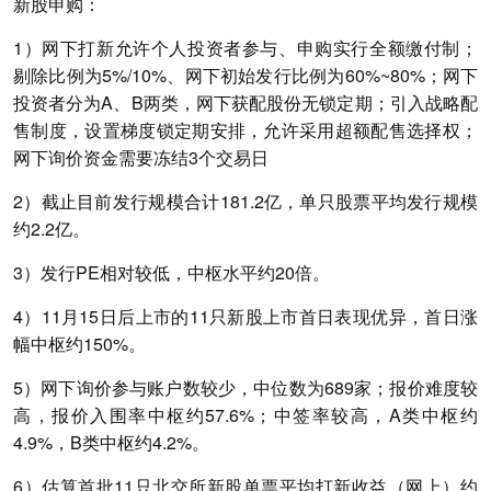
新股申购：
1）网下打新允许个人投资者参与、申购实行全额缴付制；
剔除比例为5%/10%、网下初始发行比例为60%~80%；网下
投资者分为A、B两类，网下获配股份无锁定期；引入战略配
售制度，设置梯度锁定期安排，允许采用超额配售选择权；
网下询价资金需要冻结3个交易日
2）截止目前发行规模合计181.2亿，单只股票平均发行规模
约2.2亿。
3）发行PE相对较低，中枢水平约20倍。
4）11月15日后上市的11只新股上市首日表现优异，首日涨
幅中枢约150%。
5）网下询价参与账户数较少，中位数为689家；报价难度较
高，报价入围率中枢约57.6%；中签率较高，A类中枢约
4.9%，B类中枢约4.2%。
6）估算首批11只北交所新股单票平均打新收益（网上）约