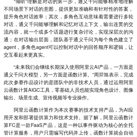
“倾听”理解是对话的第一步，通义千问能够精准地理解
不同场景下对话的意图，提供更加准确和有针对性的答案，
提升角色对话效率；其次，多角色互动意味着需要进行多轮
对话，通义千问能够理解和记忆对话上下文，输出连贯的交
流内容，就一个或多个话题进行复杂讨论，实现深层次的沟
通；在对话输出层面，团队基于通义千问为每个角色建立了
agent，多角色agent可以控制对话中的回答顺序和逻辑，让
交互看起来更真实。
“未来我们会继续长期深入使用阿里云AI产品，一方面是
通义千问大模型，另一方面是函数计算。”周羿旭表示，完成
此次参赛作品设计的是团队中的非技术人员，通过运用阿里
云函数计算AIGC工具，零基础人员也能实现角色设计、图像
输出、场景生成、宣传视频等专业操作。
阿里云函数计算作为本次赛事的技术支持产品，为AI应
用开发和部署提供算力和技术支持。据了解，阿里云函数计
算FC是一款FaaS产品，这是一种以事件驱动为核心的全托
管计算服务，用户只需编写代码并上传，函数计算就会自动