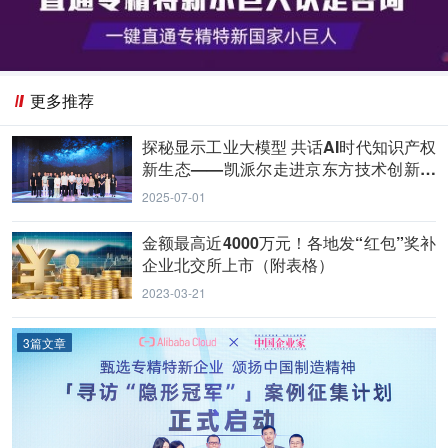
更多推荐
探秘显示工业大模型 共话AI时代知识产权
新生态——凯派尔走进京东方技术创新中
心
2025-07-01
金额最高近4000万元！各地发“红包”奖补
企业北交所上市（附表格）
2023-03-21
3篇文章