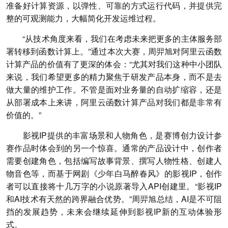
准备好计算资源，以弹性、可靠的方式运行代码，并提供完
整的可观测能力，大幅简化开发运维过程。
“从技术角度来看，我们在考虑未来把更多的主体服务部
署转移到函数计算上。”通过本次大赛，周羿旭对阿里云函数
计算产品的价值有了更深的体会：“尤其对我们这种中小团队
来说，我们希望更多的精力聚焦于研发产品本身，而不是去
做大量的维护工作。不管是面对业务量的自动扩缩容，还是
从部署成本上来讲，阿里云函数计算产品对我们都是非常有
价值的。”
影视IP提供的丰富场景和人物角色，是赛博创力设计参
赛作品时体会到的另一个惊喜。通常的产品设计中，创作者
需要创建角色，包括编写故事背景、撰写人物性格、创建人
物音色等，而基于网剧《少年白马醉春风》的影视IP，创作
者可以直接将十几万字的小说原著导入API创建里。“影视IP
和AI技术有天然的跨界融合优势。”周羿旭总结，AI是不可阻
挡的发展趋势，未来会继续延伸到影视IP新的互动体验形
式。