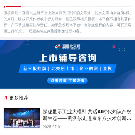
版权声明：直通北交所平台上除来源为“原创”的文章外，其余文章均来自所标注
的来源，版权归原作者或来源方所有，且已获得相关授权，本平台不拥有其著作
权，亦不承担相应法律责任。如果您发现本平台中有涉嫌侵权的内容，可联系客
服进行举报，一经查实将立刻删除涉嫌侵权内容。
更多推荐
探秘显示工业大模型 共话AI时代知识产权
新生态——凯派尔走进京东方技术创新中
心
2025-07-01