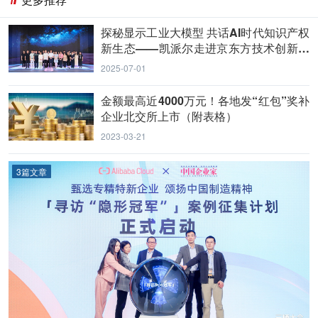
探秘显示工业大模型 共话AI时代知识产权
新生态——凯派尔走进京东方技术创新中
心
2025-07-01
金额最高近4000万元！各地发“红包”奖补
企业北交所上市（附表格）
2023-03-21
3篇文章