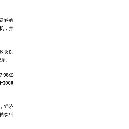
遗憾的
机，并
钟睒睒以
登顶。
.98亿
3000
，经济
糖饮料