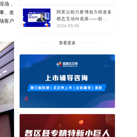
现场，
阿里云助力赛博创力研发多
事、发
模态互动AI底座——创新影
场客户
视IP互动体验
2024-09-06
查看更多