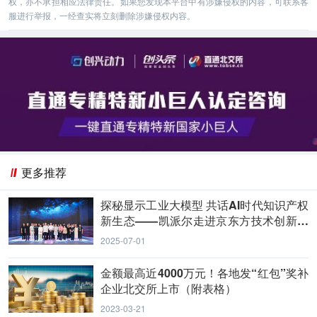
权，亦不承担相应法律责任。如果您发现本平台中有涉嫌侵权的内容，可联系客
服进行举报，一经查实将立刻删除涉嫌侵权内容。
更多推荐
探秘显示工业大模型 共话AI时代知识产权
新生态——凯派尔走进京东方技术创新中
心
2025-07-01
金额最高近4000万元！各地发“红包”奖补
企业北交所上市（附表格）
2023-03-21