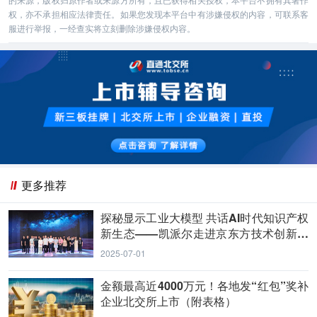
权，亦不承担相应法律责任。如果您发现本平台中有涉嫌侵权的内容，可联系客
服进行举报，一经查实将立刻删除涉嫌侵权内容。
更多推荐
探秘显示工业大模型 共话AI时代知识产权
新生态——凯派尔走进京东方技术创新中
心
2025-07-01
金额最高近4000万元！各地发“红包”奖补
企业北交所上市（附表格）