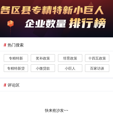
热门搜索
专精特新
奖补政策
培育政策
十四五政策
专精特新贷
小微贷款
小巨人
百家访谈
评论区
快来抢沙发~~