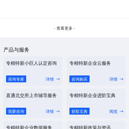
- 查看更多 -
产品与服务
专精特新小巨人认定咨询
专精特新企业云服务
咨询专家
详情
咨询购买
详情
直通北交所上市辅导服务
专精特新企业进阶宝典
我要咨询
详情
获取宝典
阅览
专精特新企业数据服务
专精特新政策与资讯