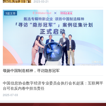
2023-03-21
3篇文章
颂扬中国制造精神，寻访隐形冠军
中国信息协会数字经济专业委员会执行会长赵溪：互联网平
台可在反内卷中担当责任
2025-07-03