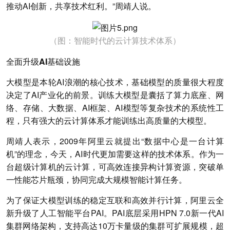
推动AI创新，共享技术红利。”周靖人说。
（图：
智能时代的云计算技术体系
）
全面升级AI基础设施
大模型是本轮AI浪潮的核心技术，基础模型的质量很大程度
决定了AI产业化的前景。训练大模型是囊括了算力底座、网
络、存储、大数据、AI框架、AI模型等复杂技术的系统性工
程，只有强大的云计算体系才能训练出高质量的大模型。
周靖人表示，2009年阿里云就提出“数据中心是一台计算
机”的理念，今天，AI时代更加需要这样的技术体系。作为一
台超级计算机的云计算，可高效连接异构计算资源，突破单
一性能芯片瓶颈，协同完成大规模智能计算任务。
为了保证大模型训练的稳定互联和高效并行计算，阿里云全
新升级了人工智能平台PAI。PAI底层采用HPN 7.0新一代AI
集群网络架构，支持高达10万卡量级的集群可扩展规模，超