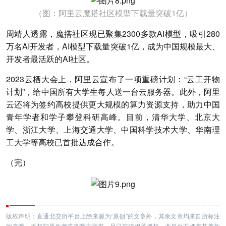
（图：阿里云魔搭社区模型下载量突破1亿）
周靖人透露，魔搭社区现已聚集2300多款AI模型，吸引280
万名AI开发者，AI模型下载量突破1亿，成为中国规模最大、
开发者最活跃的AI社区。
2023云栖大会上，阿里云宣布了一项重磅计划：“云工开物
计划”，给中国所有大学生每人送一台云服务器。此外，阿里
云还将为签约高校提供更大规模的算力资源支持，助力中国
青年学者和学子攀登科研高峰。目前，清华大学、北京大
学、浙江大学、上海交通大学、中国科学技术大学、华南理
工大学等高校已首批达成合作。
（完）
版权声明：直通北交所平台上除来源为“原创”的文章外，其余文章均来自所标注
的来源，版权归原作者或来源方所有，且已获得相关授权，本平台不拥有其著作