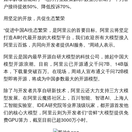
户接待提效50%、降低投诉70%。
用坚定的开放，共促生态繁荣
“促进中国AI生态繁荣，是阿里云的首要目标。阿里云将坚定
打造AI时代最开放的大模型平台，我们欢迎所有大模型接入
阿里云百炼，共同向开发者提供AI服务。”周靖人表示。
阿里云是国内最早开源自研大模型的科技公司，掀起中国大
模型开源浪潮。目前，阿里云已开源通义千问7B、14B版
本，下载量突破百万。在现场，周靖人宣布通义千问72B模
型即将开源，将成为中国参数最大的开源模型。
除了与开发者共享自研新技术，阿里云还大力支持三方大模
型发展。在阿里云魔搭社区上，百川智能、智谱AI、上海人
工智能实验室、IDEA研究院等业界顶级玩家，都开源首发他
们的核心大模型，阿里云则为开发者们“尝鲜”大模型提供免
费GPU算力，截至目前已超3000万小时。