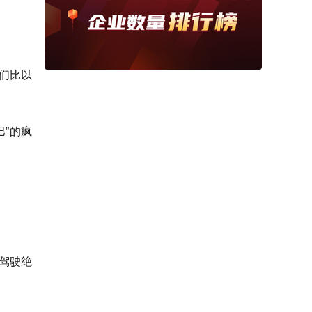
我们比以
巴”的疯
。
人驾驶绝