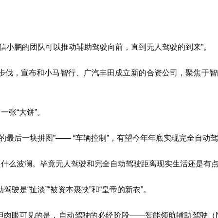
信小鹏的团队可以推动辅助驾驶向前，直到无人驾驶的到来”。
步伐，宣布和小马智行、广汽丰田成立新的合资公司，聚焦于智
一张“大饼”。
最后一块拼图”—— “车辆控制”，有望今年年底实现完全自动
掀起什么波澜。毕竟无人驾驶和完全自动驾驶距离现实生活还是有
驶是“扯淡”“被资本裹挟”和“皇帝的新衣”。
说，但肉眼可见的是，自动驾驶的必经阶段——智能领航辅助驾驶（