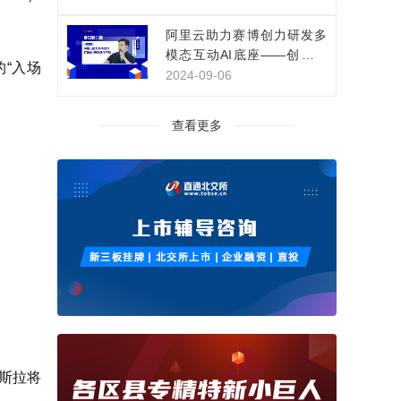
阿里云助力赛博创力研发多
模态互动AI底座——创新影
“入场
视IP互动体验
2024-09-06
查看更多
特斯拉将