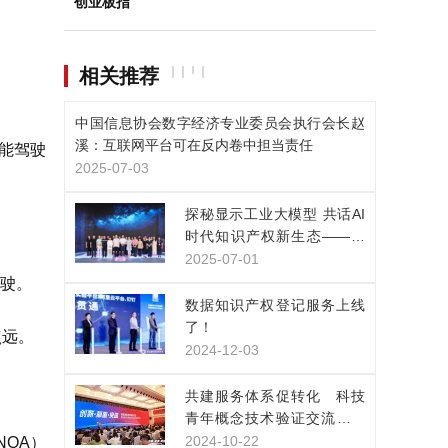
创业板指
相关推荐
中国信息协会数字经济专业委员会执行会长赵
溪：互联网平台可在反内卷中担当责任
能驾驶
2025-07-03
探秘显示工业大模型 共话AI
时代知识产权新生态——凯
派尔走进京东方技术创新中
2025-07-01
心
驾驶。
数据知识产权登记服务上线
了！
点远。
2024-12-03
共建服务体系促转化 科技
青年概念技术验证交流展示
活动在上海举行
2024-10-22
NOA）