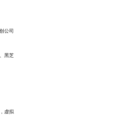
创公司
线、黑芝
时，虚拟