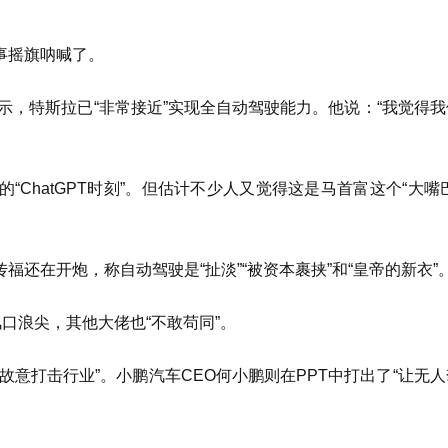
事摇旗呐喊了。
示，特斯拉已“非常接近”实现全自动驾驶能力。他说：“我觉得
ChatGPT时刻”。但估计不少人又觉得这是马首富这个“大嘴
还在开炮，称自动驾驶是“扯淡”“被资本裹挟”和“皇帝的新衣”
口浪尖，其他大佬也“不敢苟同”。
意打击行业”。小鹏汽车CEO何小鹏则在PPT中打出了“让无