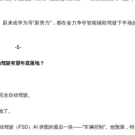
蔚来或华为等“新势力”，都在奋力争夺智能辅助驾驶下半场的
-1-
动驾驶有望年底落地？
现完全自动驾驶。
地了。
驾驶（FSD）AI 拼图的最后一块——“车辆控制”。他预测，