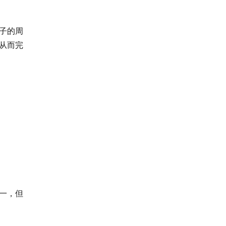
子的周
从而完
一，但