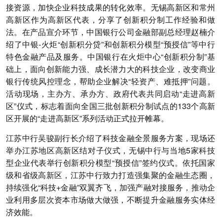
接资源，加快企业科技成果的转化效率。无锡高新区和常州
高新区作为高新区代表，分享了创新积分制工作经验和做
法。在产品宣介环节，中国银行公司金融部副总经理赵楠介
绍了中银-火炬“创新积分贷”和创新积分模型“预授信”等中行
特色金融产品及服务。中国银行在火炬中心“创新积分制”基
础上，面向创新能力强、成长潜力大的科技企业，改变商业
银行传统风控理念，帮助企业解决“轻资产、难抵押”问题。
活动现场，主办方、承办方、政府代表共同启动“走进高新
区”仪式，标志着面向全国三批创新积分制试点的133个高新
区开展的“走进高新区”系列活动正式拉开帷幕。
江苏中行吴骏副行长介绍了科技金融全景服务方案，现场还
举办江苏地区高新区结对子仪式，无锡中行与当地5家科技
型企业代表举行创新积分模型“预授信”签约仪式。依托国家
级和省级高新区，江苏中行致力打造强集聚的金融生态圈，
持续强化“科技+金融”双翼齐飞，加强产融对接服务，推动企
业利用多层次资本市场做大做强，不断提升金融服务实体经
济效能。