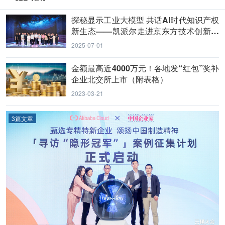
探秘显示工业大模型 共话AI时代知识产权
新生态——凯派尔走进京东方技术创新中
心
2025-07-01
金额最高近4000万元！各地发“红包”奖补
企业北交所上市（附表格）
2023-03-21
3篇文章