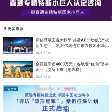
更多推荐
探秘显示工业大模型 共话AI时代知识产权
新生态——凯派尔走进京东方技术创新中
心
2025-07-01
金额最高近4000万元！各地发“红包”奖补
企业北交所上市（附表格）
2023-03-21
3篇文章