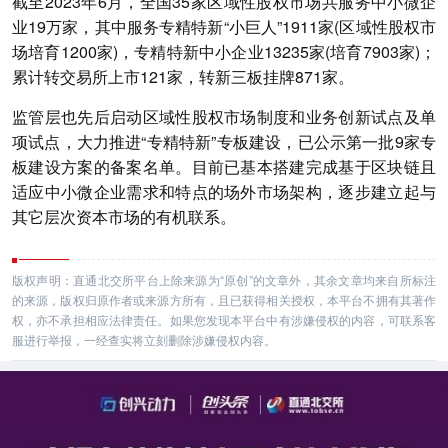
截至2023年6月，全国35家区域性股权市场共服务中小微企
业19万家，其中服务专精特新“小巨人”1911家(区域性股权市
场培育1200家)，专精特新中小企业13235家(培育7903家)；
累计转交易所上市121家，转新三板挂牌871家。
监管层也先后启动区域性股权市场制度和业务创新试点及单
项试点，大力推进“专精特新”专板建设，已公示第一批9家专
板建设方案的备案名单。目前已基本搭建完成基于区块链且
适应中小微企业需求和特点的场外市场架构，逐步建立起与
其它层次资本市场的有机联系。
版权声明：直通北交所平台上除来源为“原创”的文章外，其余文章均来自所标注
的来源，版权归原作者或来源方所有，且已获得相关授权，本平台不拥有其著作
权，亦不承担相应法律责任。如果您发现本平台中有涉嫌侵权的内容，可联系客
服进行举报，一经查实将立刻删除涉嫌侵权内容。