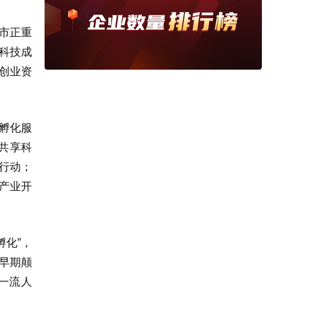
市正重
科技成
创业资
些孵化服
共享科
行动；
产业开
孵化”，
早期颠
一流人