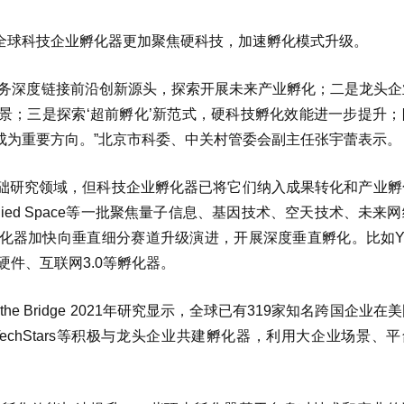
全球科技企业孵化器更加聚焦硬科技，加速孵化模式升级。
服务深度链接前沿创新源头，探索开展未来产业孵化；二是龙头企
景；三是探索‘超前孵化’新范式，硬科技孵化效能进一步提升；
成为重要方向。”北京市科委、中关村管委会副主任张宇蕾表示。
础研究领域，但科技企业孵化器已将它们纳入成果转化和产业孵
h、Allied Space等一批聚焦量子信息、基因技术、空天技术、未来
化器加快向垂直细分赛道升级演进，开展深度垂直孵化。比如Y
硬件、互联网3.0等孵化器。
e Bridge 2021年研究显示，全球已有319家知名跨国企业在
chStars等积极与龙头企业共建孵化器，利用大企业场景、