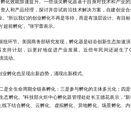
，孵化效能加速提升。一些顶尖孵化器基于自身对技术和产业的
投资人和产品经理，探讨并尝试前沿技术解决方案，自建创业合
业。“所以我们的创业孵化不再是等待，而是有顶层设计、有目标
为‘超前孵化’。”张宇蕾表示。
枢纽环节。美国商务部研究发现，孵化器是硅谷创新生态加速演
支持计划，以更好地促进产业发展。近些年民间还诞生了G
跨境流动。
创业孵化也呈现出新趋势，涌现出新模式。
；二是全生命周期全链条孵化；三是参与孵化的主体多元化；四是
生态孵化。”科技部火炬中心孵化器管理处处长王德花表示，“新
上线下结合孵化、云孵化、虚拟孵化、异地孵化、场景孵化、内