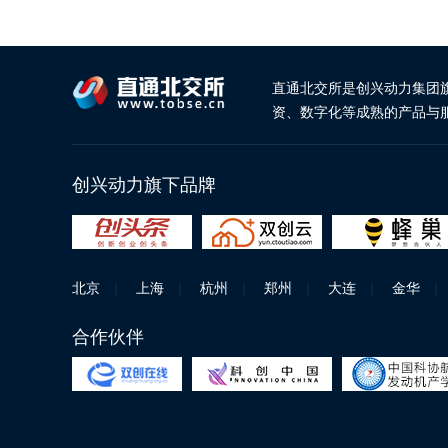
直通北交所是创兴动力集团
资、数字化等成熟的产品与
创兴动力旗下品牌
北京
|
上海
|
杭州
|
郑州
|
大连
|
金华
|
合作伙伴