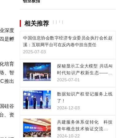
创业板指
相关推荐
业深度
中国信息协会数字经济专业委员会执行会长赵
四是孵
溪：互联网平台可在反内卷中担当责任
2025-07-03
化培育
探秘显示工业大模型 共话AI
网络、智
时代知识产权新生态——凯
派尔走进京东方技术创新中
2025-07-01
C推出
心
数据知识产权登记服务上线
了！
美国硅谷
2024-12-03
平台、资
共建服务体系促转化 科技
青年概念技术验证交流展示
活动在上海举行
2024-10-22