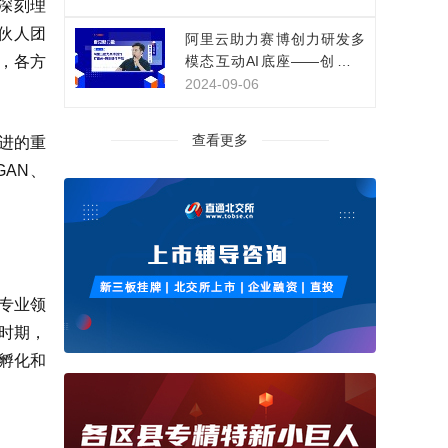
深刻理
伙人团
阿里云助力赛博创力研发多
，各方
模态互动AI底座——创新影
视IP互动体验
2024-09-06
查看更多
进的重
AN、
专业领
时期，
孵化和