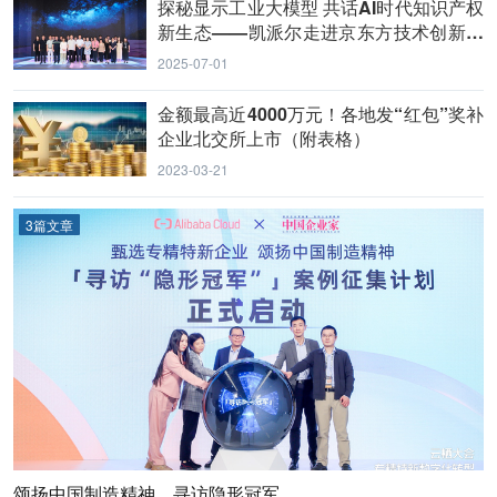
探秘显示工业大模型 共话AI时代知识产权
新生态——凯派尔走进京东方技术创新中
心
2025-07-01
金额最高近4000万元！各地发“红包”奖补
企业北交所上市（附表格）
2023-03-21
3篇文章
颂扬中国制造精神，寻访隐形冠军