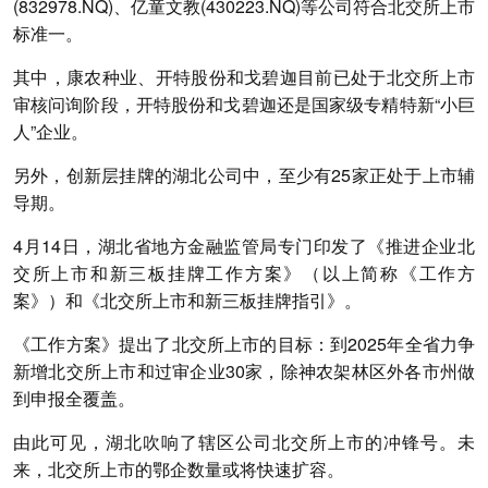
(832978.NQ)、亿童文教(430223.NQ)等公司符合北交所上市
标准一。
其中，康农种业、开特股份和戈碧迦目前已处于北交所上市
审核问询阶段，开特股份和戈碧迦还是国家级专精特新“小巨
人”企业。
另外，创新层挂牌的湖北公司中，至少有25家正处于上市辅
导期。
4月14日，湖北省地方金融监管局专门印发了《推进企业北
交所上市和新三板挂牌工作方案》（以上简称《工作方
案》）和《北交所上市和新三板挂牌指引》。
《工作方案》提出了北交所上市的目标：到2025年全省力争
新增北交所上市和过审企业30家，除神农架林区外各市州做
到申报全覆盖。
由此可见，湖北吹响了辖区公司北交所上市的冲锋号。未
来，北交所上市的鄂企数量或将快速扩容。