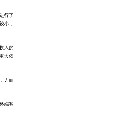
进行了
较小，
业收入的
在重大依
日，力而
终端客