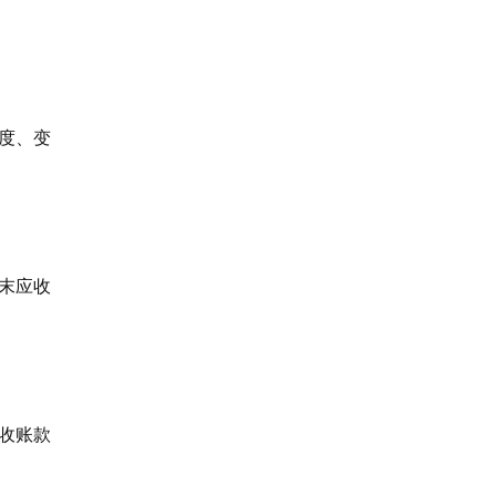
度、变
期末应收
收账款