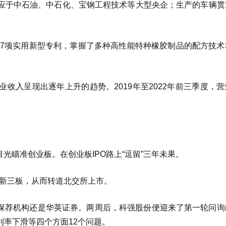
应于中石油、中石化、宝钢工程技术等大型央企；生产的车辆贯
67项实用新型专利，掌握了多种高性能特种橡胶制品的配方技术
收入呈现出逐年上升的趋势。2019年至2022年前三季度，
目光瞄准创业板。在创业板IPO路上“逗留”三年未果。
回新三板，从而转道北交所上市。
理，保荐机构还是华英证券。两周后，科强股份便迎来了第一轮问
率下滑等四个方面12个问题。