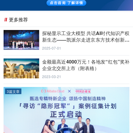
更多推荐
探秘显示工业大模型 共话AI时代知识产权
新生态——凯派尔走进京东方技术创新中
心
2025-07-01
金额最高近4000万元！各地发“红包”奖补
企业北交所上市（附表格）
2023-03-21
3篇文章