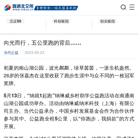
北证50
科创板指
创业板指
向光而行，五公里跑的背后……
当代公益
2023-05-23
初夏的南山湖公园，波光粼粼，绿草茵茵，一派生机盎然。
26岁的张嘉杰在这里收获了跑步生涯中与众不同的一枚冠军
奖牌。
5月13日，“纳就1起跑”纳琳威乡村助学公益跑活动在南通南
山湖公园成功举办。活动由纳
琳威纳米科技（上海）有限公
司主办
、
当代公益承办，中国乡村发展基金会作为合作伙伴
参与其中
。公益跑全程5公里，以
“你跑步，我捐款”
的方式
开展。