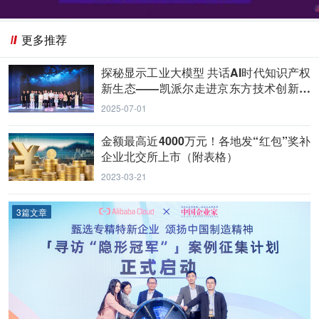
更多推荐
探秘显示工业大模型 共话AI时代知识产权
新生态——凯派尔走进京东方技术创新中
心
2025-07-01
金额最高近4000万元！各地发“红包”奖补
企业北交所上市（附表格）
2023-03-21
3篇文章