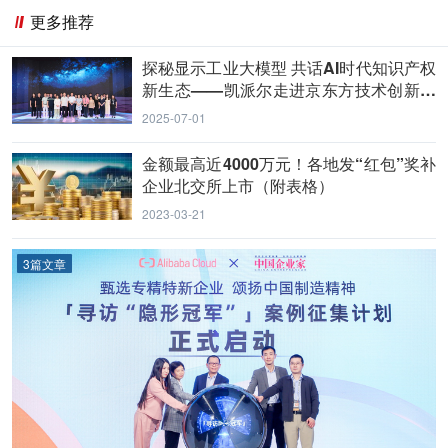
更多推荐
探秘显示工业大模型 共话AI时代知识产权
新生态——凯派尔走进京东方技术创新中
心
2025-07-01
金额最高近4000万元！各地发“红包”奖补
企业北交所上市（附表格）
2023-03-21
3篇文章