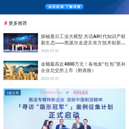
更多推荐
探秘显示工业大模型 共话AI时代知识产权
新生态——凯派尔走进京东方技术创新中
心
2025-07-01
金额最高近4000万元！各地发“红包”奖补
企业北交所上市（附表格）
2023-03-21
3篇文章