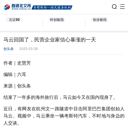
北证50
科创板指
创业板指
马云回国了，民营企业家信心暴涨的一天
创头条
2023-03-28
作者
｜史慧芳
编辑
｜六耳
来源
｜创头条
结束了一年多的海外旅行后，马云如今又在国内现身了。
近日，有网友在杭州文一路隧道中目击阿里巴巴集团创始人
马云。视频中，马云乘坐一辆考斯特汽车，不时地与身边的
人交谈。