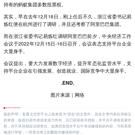
持有的蚂蚁集团多数投票权。
其实，早在去年12月18日，刚上任后不久，浙江省委书记易
炼红便在杭州进行了调研，并且还考察了阿里巴巴集团。
而在浙江省委书记易炼红调研阿里巴巴前夕，中央经济工作
会议于2022年12月15日-16日召开，会议表态支持平台企业
大显身手。
会议提出，要大力发展数字经济，提升常态化监管水平，支
持平台企业在引领发展、创造就业、国际竞争中大显身手。
.END.
图片来源｜网络
版权声明：直通北交所平台上除来源为“原创”的文章外，其余文章均来自所标注
的来源，版权归原作者或来源方所有，且已获得相关授权，本平台不拥有其著作
权，亦不承担相应法律责任。如果您发现本平台中有涉嫌侵权的内容，可联系客
服进行举报，一经查实将立刻删除涉嫌侵权内容。