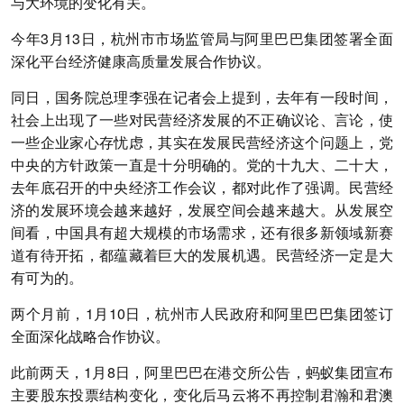
与大环境的变化有关。
今年3月13日，杭州市市场监管局与阿里巴巴集团签署全面
深化平台经济健康高质量发展合作协议。
同日，国务院总理李强在记者会上提到，去年有一段时间，
社会上出现了一些对民营经济发展的不正确议论、言论，使
一些企业家心存忧虑，其实在发展民营经济这个问题上，党
中央的方针政策一直是十分明确的。党的十九大、二十大，
去年底召开的中央经济工作会议，都对此作了强调。民营经
济的发展环境会越来越好，发展空间会越来越大。从发展空
间看，中国具有超大规模的市场需求，还有很多新领域新赛
道有待开拓，都蕴藏着巨大的发展机遇。民营经济一定是大
有可为的。
两个月前，1月10日，杭州市人民政府和阿里巴巴集团签订
全面深化战略合作协议。
此前两天，1月8日，阿里巴巴在港交所公告，蚂蚁集团宣布
主要股东投票结构变化，变化后马云将不再控制君瀚和君澳