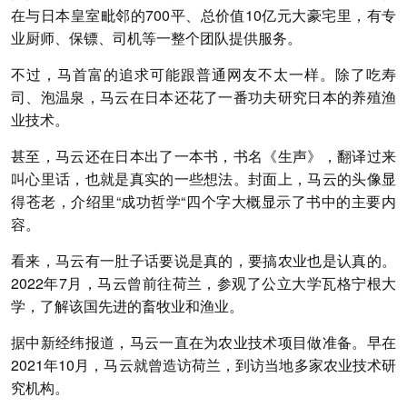
在与日本皇室毗邻的700平、总价值10亿元大豪宅里，有专
业厨师、保镖、司机等一整个团队提供服务。
不过，马首富的追求可能跟普通网友不太一样。除了吃寿
司、泡温泉，马云在日本还花了一番功夫研究日本的养殖渔
业技术。
甚至，马云还在日本出了一本书，书名《生声》，翻译过来
叫心里话，也就是真实的一些想法。封面上，马云的头像显
得苍老，介绍里“成功哲学“四个字大概显示了书中的主要内
容。
看来，马云有一肚子话要说是真的，要搞农业也是认真的。
2022年7月，马云曾前往荷兰，参观了公立大学瓦格宁根大
学，了解该国先进的畜牧业和渔业。
据中新经纬报道，马云一直在为农业技术项目做准备。早在
2021年10月，马云就曾造访荷兰，到访当地多家农业技术研
究机构。