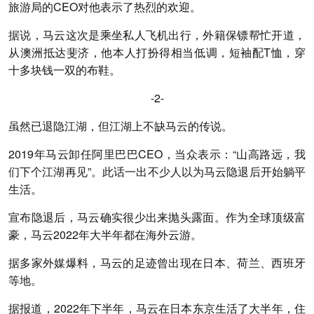
旅游局的CEO对他表示了热烈的欢迎。
据说，马云这次是乘坐私人飞机出行，外籍保镖帮忙开道，
从澳洲抵达斐济，他本人打扮得相当低调，短袖配T恤，穿
十多块钱一双的布鞋。
-2-
虽然已退隐江湖，但江湖上不缺马云的传说。
2019年马云卸任阿里巴巴CEO，当众表示：“山高路远，我
们下个江湖再见”。此话一出不少人以为马云隐退后开始躺平
生活。
宣布隐退后，马云确实很少出来抛头露面。作为全球顶级富
豪，马云2022年大半年都在海外云游。
据多家外媒爆料，马云的足迹曾出现在日本、荷兰、西班牙
等地。
据报道，2022年下半年，马云在日本东京生活了大半年，住