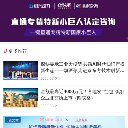
更多推荐
探秘显示工业大模型 共话AI时代知识产权
新生态——凯派尔走进京东方技术创新中
心
2025-07-01
金额最高近4000万元！各地发“红包”奖补
企业北交所上市（附表格）
2023-03-21
3篇文章