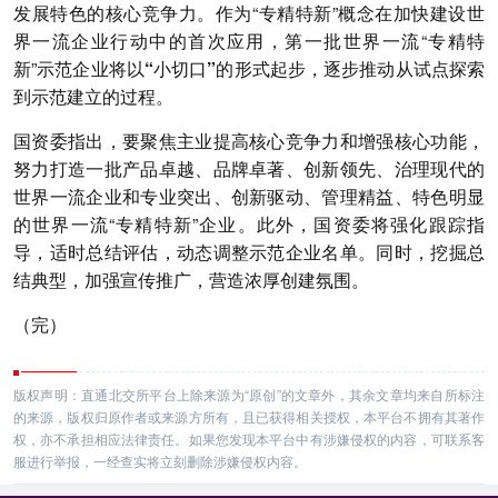
发展特色
的核心竞争力。作为“专精特新”概念在加快建设世
界一流企业行动中的首次应用，第一批世界一流“专精特
新”示范企业将以
“小切口”
的形式起步，逐步推动从试点探索
到示范建立的过程。
国资委指出，要聚焦主业提高核心竞争力和增强核心功能，
努力打造一批
产品卓越、品牌卓著、创新领先、治理现代
的
世界一流企业和
专业突出、创新驱动、管理精益、特色明显
的世界一流“专精特新”企业。此外，国资委将
强化跟踪指
导，适时总结评估，动态调整示范企业名单
。同时，挖掘总
结典型，加强宣传推广，营造浓厚创建氛围。
（完）
版权声明：直通北交所平台上除来源为“原创”的文章外，其余文章均来自所标注
的来源，版权归原作者或来源方所有，且已获得相关授权，本平台不拥有其著作
权，亦不承担相应法律责任。如果您发现本平台中有涉嫌侵权的内容，可联系客
服进行举报，一经查实将立刻删除涉嫌侵权内容。