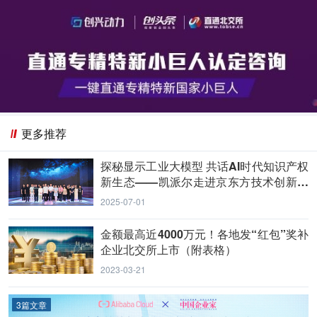
更多推荐
探秘显示工业大模型 共话AI时代知识产权
新生态——凯派尔走进京东方技术创新中
心
2025-07-01
金额最高近4000万元！各地发“红包”奖补
企业北交所上市（附表格）
2023-03-21
3篇文章