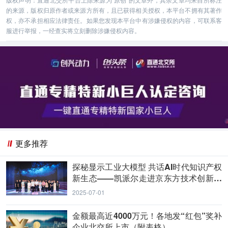
的来源，版权归原作者或来源方所有，且已获得相关授权，本平台不拥有其著作
权，亦不承担相应法律责任。如果您发现本平台中有涉嫌侵权的内容，可联系客
服进行举报，一经查实将立刻删除涉嫌侵权内容。
更多推荐
探秘显示工业大模型 共话AI时代知识产权
新生态——凯派尔走进京东方技术创新中
心
2025-07-01
金额最高近4000万元！各地发“红包”奖补
企业北交所上市（附表格）