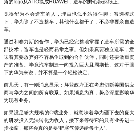
角的logo从AITO换成HUAWEI，造车的野心跃然纸上。
觉得华为不会造车的人，理由也似乎站得住脚：智选模式
下，华为除了不造整车，其他什么都干了，不必非要亲自造
车。
通过和赛力斯的合作，华为已经完整地掌握了造车所需的全
部技术，造车也是轻而易举之事。但如果真要独立造车，意
味着其要放弃好不容易争取到的合作伙伴，同时还要做重资
产的准备。毕竟汽车制造一向投入巨大且周期长。这对于眼
下的华为来说，并不算是一个轻松决定。
前几天，有一则消息显示：拜登政府正在考虑切断美国供应
商与华为之间的所有联系。如果消息为真，势必深度影响华
为现有业务。
如果没足够大规模的C端业务，就意味着华为砸下去的庞大
的研发投入无法转化为收入，接下来等待它的只有业务进一
步收缩，那将会真的是要“把寒气传递给每个人”。