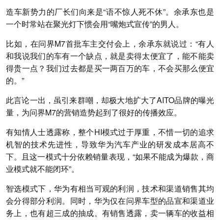
造车新势力的厂长们向来是“语不惊人死不休”。余承东也是
一个时常站在聚光灯下惯会用“嘴炮式宣传”的男人。
比如，在问界M7首批车主交付会上，余承东就说过：“有人
和我说我们的车有一个缺点，就是卖得太便宜了，能不能卖
得贵一点？我们过去都是买一两百万的车，不会买那么便宜
的。”
此言论一出，虽引来群嘲，却极大地扩大了AITO品牌的曝光
量，为问界M7的营销造势起到了很好的传播效应。
有知情人士透露称，整个HI模式过于厚重，不惜一切的追求
机智的技术先进性，导致华为汽车产业的研发成本居高不
下。且这一模式十分依赖销量表现，“如果不能成为爆款，商
业模式就不能闭环”。
智选模式下，华为有相当可观的利润，技术和渠道销售其均
会分得部分利润。同时，华为仅在问界车型的品宣和渠道业
务上，也有超三成的抽成。有销售透露，卖一辆车的收益相