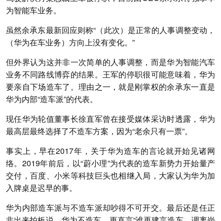
为智能车业务。
虽然余承东最新回应则称“（此次）是正常的人事调整变动，
（华为在车业务）方向上没有变化。”
但外界认为这并非一次简单的人事调整，而是华为智能汽车
业务不同路线博弈的结果。王军的停职很可能意味着，华为
要亲自下场造车了。理由之一，就是刚掌权的余承东一直是
华为内部“造车派”的代表。
现任华为轮值董事长徐直军曾在接受媒体采访时透露，华为
最高层最终选择了不造车方案，因为“老余只有一票”。
事实上，早在2017年，关于华为造车的言论就开始见诸网
络。2019年前后，以“蔚小理”为代表的造车新势力开始量产
交付，百度、小米等科技巨头也相继入局，大家认为华为加
入牌桌是迟早的事。
华为内部造车派与不造车派却吵得不可开交。最后还是任正
非出来拍板说，华为不造车，更直言“谁再建言造车，调离岗