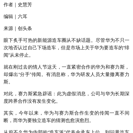
作者
｜史慧芳
编辑
｜六耳
来源
｜创头条
眼下炙手可热的新能源造车圈从不缺话题。尽管华为不只一
次地否认过自己下场造车，但是市场上关于华为要造车的“绯
闻”从未停止。
就在刚过去的情人节这天，一直紧密合作的华为和赛力斯，
却爆出“分手”传闻。有消息称，华为研发人员大量撤离赛力
斯。
对此，赛力斯紧急辟谣：此为虚假消息，公司与华为长期深
度跨界合作没有发生变化。
其实，今年以来，华为与赛力斯合作生变的传闻一直不间
断，而华为要独立造车的猜测也愈演愈烈。
从前不久华为内部的“造车派”代表余承东上位，到问界汽车