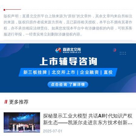
版权声明：直通北交所平台上除来源为“原创”的文章外，其余文章均来自所标注
的来源，版权归原作者或来源方所有，且已获得相关授权，本平台不拥有其著作
权，亦不承担相应法律责任。如果您发现本平台中有涉嫌侵权的内容，可联系客
服进行举报，一经查实将立刻删除涉嫌侵权内容。
更多推荐
探秘显示工业大模型 共话AI时代知识产权
新生态——凯派尔走进京东方技术创新中
心
2025-07-01