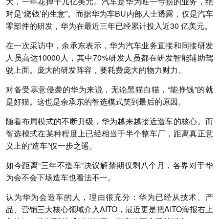
大，一年花掉十几亿美元。汽车是华为唯一亏损的业务，绝
对是‘烧钱’的生意”。而据华为车BU内部人士透露，仅是汽车
零部件的研发，华为在最近三年已经累计投入近30 亿美元。
在一次采访中，余承东表示，华为汽车业务直接和间接研发
人员高达10000人，其中70%研发人员都在研发智能辅助驾
驶上面。庞大的研发阵容，要耗费庞大的物力财力。
对备受寒意侵袭的华为来说，无论黑猫白猫，“能挣钱”的就
是好猫。这也是余承东的智选模式笑到最后的原因。
随着布局模式的不断升级，华为越来越接近造车的核心。而
智选模式在某种程度上已经相当于半个整车厂，距离真正意
义上的“造车”仅一步之遥。
如今距离“三年不造车”决议解禁期仅剩八个月，各界对于华
为会不会下场造车也看法不一。
认为华为会造车的人，理由很充分：华为已经从技术、产
品、营销三大核心领域介入AITO，最近更是把AITO海报右上