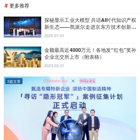
更多推荐
探秘显示工业大模型 共话AI时代知识产权
新生态——凯派尔走进京东方技术创新中
心
2025-07-01
金额最高近4000万元！各地发“红包”奖补
企业北交所上市（附表格）
2023-03-21
3篇文章