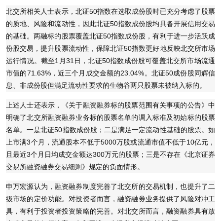
北交所相关人士表示，北证50指数在选取成份股时已充分考虑了股票
的质地、风险和流动性，因此北证50指数成份股均具备开展信用交易
的基础。两融标的股票覆盖北证50指数成份股，有利于进一步活跃成
份股交易，提升股票流动性，保障北证50指数更好地反映北交所市场
运行情况。截至1月31日，北证50指数成份股可覆盖北交所市场流通
市值的71.63%，近三个月成交金额的23.04%。北证50成份股同辉信
息、非成份股但满足流动性要求的生物谷两只股票未被纳入标的。
上述人士还表示，《关于融资融券标的股票范围有关事项的公告》中
明确了北交所融资融券业务标的股票名单的调入标准及初始标的股票
名单。一是北证50指数成份股；二是满足一定流动性基础的股票。如
上市满3个月，流通股本不低于5000万股或流通市值不低于10亿元，
且最近3个月日均成交金额达300万元的股票；三是不存在《北京证券
交易所融资融券交易细则》规定的负面情形。
申万宏源认为，融资融券制度完善了北交所的交易机制，也提升了二
级市场的定价功能。对投资者而言，融资融券业务提供了风险对冲工
具，有利于投资者投资策略的完善。对北交所而言，融资融券具有放