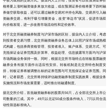
中较为成熟的交易方式。据业内人士介绍，投资者可以在预测证券价
格将要上涨时融资做多来放大收益，或在预测证券价格将要下跌时融
券做空获取收益，还可以通过融券交易对冲持仓风险。交易所引入融
资融券交易，有利于吸引增量资金，改变“单边市”状况，促进市场双
向价格发现，进一步改善市场流动性和定价效率。
对于北交所融资融券制度与沪深市场的区别，据业内人士介绍，考虑
到投资者交易习惯，北交所融资融券业务总体上比照沪深市场成熟模
式构建，包括券商资格管理、投资者准入、账户体系、交易方式、可
充抵保证金证券范围及折算率、权益处理、信息披露等方面均与沪深
市场两融业务保持一致。同时，根据北交所市场特点在转板股票融资
融券业务衔接方面作出适应性安排。转板机制是北交所特色制度安
排，转板证券将被调整出标的证券范围与可充抵保证金证券范围。同
时，记者获悉，北交所将持续评估融资融券制度实践效果，根据业务
实施情况和市场发展需要，适时推出转融通制度。
据北交所介绍，首批融资融券标的股票共56只，占全部北交所上市公
司数量的三成。其中，49只以北证50成分股条件纳入，7只以符合流
动性筛选标准纳入。