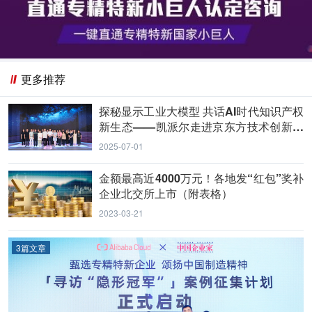
更多推荐
探秘显示工业大模型 共话AI时代知识产权
新生态——凯派尔走进京东方技术创新中
心
2025-07-01
金额最高近4000万元！各地发“红包”奖补
企业北交所上市（附表格）
2023-03-21
3篇文章