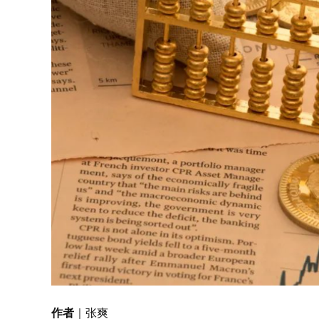
作者
｜张爽