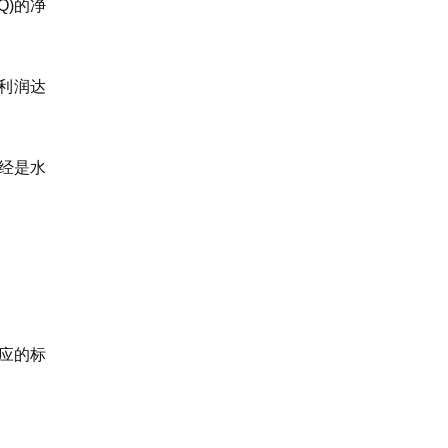
Q)的净
净利润达
经是水
应的标