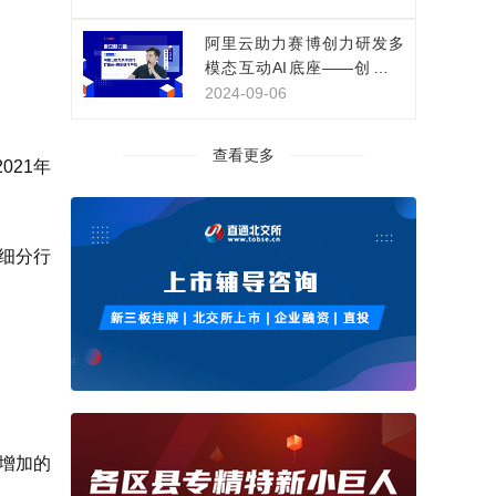
阿里云助力赛博创力研发多
模态互动AI底座——创新影
视IP互动体验
2024-09-06
查看更多
021年
个细分行
显增加的