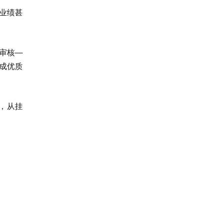
业绩甚
审核—
成优质
说，从挂