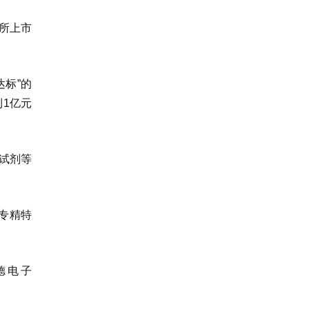
交所上市
达标”的
到1亿元
断试剂等
级专精特
诺德电子