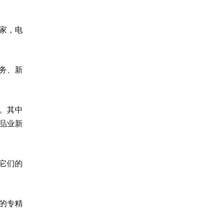
8家，电
务、新
业。其中
品业新
它们的
技的专精