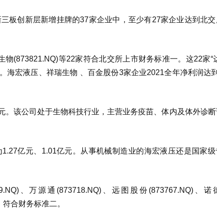
22年新三板创新层新增挂牌的37家企业中，至少有27家企业达到北
生物(873821.NQ)等22家符合北交所上市财务标准一。这22家“
之间。海宏液压、祥瑞生物 、百金股份3家企业2021全年净利润达
2亿元。该公司处于生物科技行业，主营业务疫苗、体内及体外诊
1.27亿元、1.01亿元。从事机械制造业的海宏液压还是国家
.NQ)、万源通(873718.NQ)、远图股份(873767.NQ)、
亿，符合财务标准二。