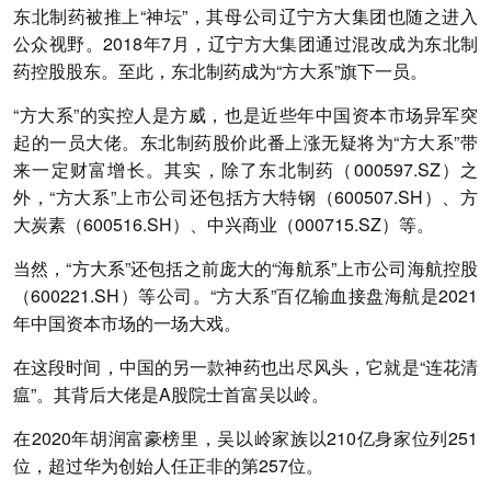
东北制药被推上“神坛”，其母公司辽宁方大集团也随之进入
公众视野。2018年7月，辽宁方大集团通过混改成为东北制
药控股股东。至此，东北制药成为“方大系”旗下一员。
“方大系”的实控人是方威，也是近些年中国资本市场异军突
起的一员大佬。东北制药股价此番上涨无疑将为“方大系”带
来一定财富增长。其实，除了东北制药（000597.SZ）之
外，“方大系”上市公司还包括方大特钢（600507.SH）、方
大炭素（600516.SH）、中兴商业（000715.SZ）等。
当然，“方大系”还包括之前庞大的“海航系”上市公司海航控股
（600221.SH）等公司。“方大系”百亿输血接盘海航是2021
年中国资本市场的一场大戏。
在这段时间，中国的另一款神药也出尽风头，它就是“连花清
瘟”。其背后大佬是A股院士首富吴以岭。
在2020年胡润富豪榜里，吴以岭家族以210亿身家位列251
位，超过华为创始人任正非的第257位。