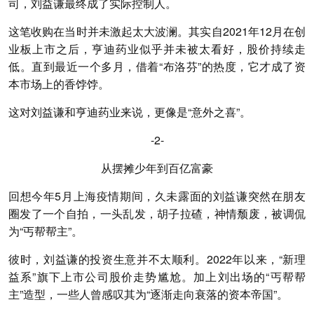
司，刘益谦最终成了实际控制人。
这笔收购在当时并未激起太大波澜。其实自2021年12月在创
业板上市之后，亨迪药业似乎并未被太看好，股价持续走
低。直到最近一个多月，借着“布洛芬”的热度，它才成了资
本市场上的香饽饽。
这对刘益谦和亨迪药业来说，更像是“意外之喜”。
-2-
从摆摊少年到百亿富豪
回想今年5月上海疫情期间，久未露面的刘益谦突然在朋友
圈发了一个自拍，一头乱发，胡子拉碴，神情颓废，被调侃
为“丐帮帮主”。
彼时，刘益谦的投资生意并不太顺利。2022年以来，“新理
益系”旗下上市公司股价走势尴尬。加上刘出场的“丐帮帮
主”造型，一些人曾感叹其为“逐渐走向衰落的资本帝国”。