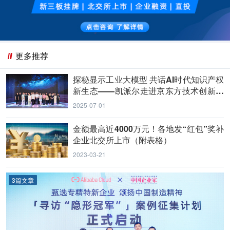
更多推荐
探秘显示工业大模型 共话AI时代知识产权
新生态——凯派尔走进京东方技术创新中
心
2025-07-01
金额最高近4000万元！各地发“红包”奖补
企业北交所上市（附表格）
2023-03-21
3篇文章