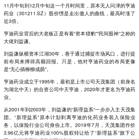
11月中旬到12月中旬这一个月时间里，原本无人问津的亨迪
药业（301211.SZ）股价愣是走出傲人的曲线，最高时涨了
近3倍。
亨迪药业背后的大老板正是有着“资本猎豹”“民间股神”之称的
大佬刘益谦。
刘益谦纵横资本江湖30年，善于通过捕捉市场风口，进行提
前布局来搏得高额回报。只是，他对亨迪药业的布局更像
是“无心插柳柳成荫”。
亨迪药业成立于1995年，最初是上市公司天茂集团（前身名
为湖北中天）的合资公司中天亨迪，2020年才更名为亨迪药
业。
从2001年到2003年，刘益谦的“新理益系”一步步入主天茂集
团。“新理益系”原本计划剥离亨迪的化药业务装入保险业
务，以保险行业公司身份上市。2019年7月，天茂集团作价
3.96亿元将亨迪药业100%股权转让给了“新理益系”旗下公