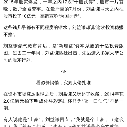
2015年股灾爆发，一年之内17次“千股跌停”，股市一片哀
嚎，散户全被套牢。在最严重的7月份，刘益谦两天之内往
股市投了10亿元，高调宣称“为国护盘”。
这些钱几乎都有不同程度的缩水，刘益谦却说“这次投资稳赚
不赔”。
刘益谦豪气救市背后，是“新理益”资本系族的千亿投资版
图。过去二十年间，刘益谦四处出击，先后进入多家大型公
司的股东行列。
-3-
看似静悄悄，实则大佬扎堆
在资本市场赚足眼球之后，刘益谦又玩起了收藏，2014年花
2.8亿港元拍下明成化斗彩鸡缸杯只为“吸一口仙气”即是一
例。
有人说他是“土豪”，刘益谦回应，“我就是个土豪，（这么
叫）我听着有亲切感。” 也有人评价刘益谦是个资本赌徒，