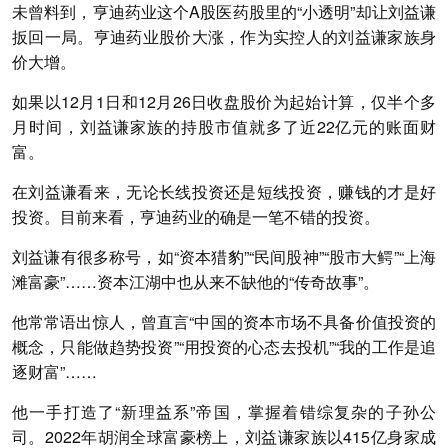
未曾料到，亨迪药业这个A股医药股里的“小透明”却让刘益谦
扳回一局。亨迪药业股价大涨，作为实控人的刘益谦家族身
价大增。
如果以12月1日和12月26日收盘股价为起始计算，仅半个多
月时间，刘益谦家族的持股市值就多了近22亿元的账面财
富。
在刘益谦看来，无论长线投资还是短线投资，赚钱的才是好
投资。目前来看，亨迪药业的确是一笔不错的投资。
刘益谦有很多称号，如“资本猎豹”“民间股神”“股市大鳄”“上海
滩富豪”……资本江湖中也从来不缺他的“传奇故事”。
他常常语出惊人，曾直言“中国的资本市场不具备价值投资的
概念，只能做趋势投资”“用投资的心态去投机”“我的工作是追
逐财富”……
他一手打造了“新理益系”帝国，掌握着错综复杂的子孙公
司。2022年胡润全球富豪榜上，刘益谦家族以415亿身家成