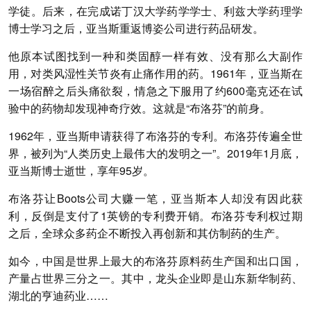
学徒。后来，在完成诺丁汉大学药学学士、利兹大学药理学
博士学习之后，亚当斯重返博姿公司进行药品研发。
他原本试图找到一种和类固醇一样有效、没有那么大副作
用，对类风湿性关节炎有止痛作用的药。1961年，亚当斯在
一场宿醉之后头痛欲裂，情急之下服用了约600毫克还在试
验中的药物却发现神奇疗效。这就是“布洛芬”的前身。
1962年，亚当斯申请获得了布洛芬的专利。布洛芬传遍全世
界，被列为“人类历史上最伟大的发明之一”。2019年1月底，
亚当斯博士逝世，享年95岁。
布洛芬让Boots公司大赚一笔，亚当斯本人却没有因此获
利，反倒是支付了1英镑的专利费开销。布洛芬专利权过期
之后，全球众多药企不断投入再创新和其仿制药的生产。
如今，中国是世界上最大的布洛芬原料药生产国和出口国，
产量占世界三分之一。其中，龙头企业即是山东新华制药、
湖北的亨迪药业……