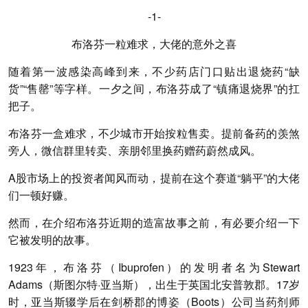
-1-
布洛芬一粒难求，大佬的意外之喜
随着第一波感染高峰到来，不少药店门口贴出退烧药“缺
货”“售罄”等字样。一夕之间，布洛芬成了“镇痛退烧界”的扛
把子。
布洛芬一盒难求，不少城市开始按粒售卖。提前备药的羡煞
旁人，微信群里转卖、亲朋邻里换药赠药蔚然成风。
A股市场上的投资者闻风而动，提前在这个赛道“躺平”的大佬
们一顿好赚。
然而，在介绍布洛芬近期的造富故事之前，有必要介绍一下
它被发明的故事。
1923年，布洛芬（Ibuprofen）的发明者名为Stewart
Adams（斯图尔特·亚当斯），出生于英国北安普敦郡。17岁
时，亚当斯辍学后在剑桥郡的博姿（Boots）公司当药剂师