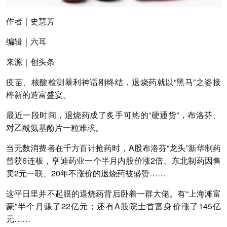
作者
｜史慧芳
编辑
｜六耳
来源
｜创头条
疫苗、核酸检测暴利神话刚终结，退烧药就以“黑马”之姿接
棒新的造富盛宴。
最近一段时间，退烧药成了炙手可热的“硬通货”，布洛芬、
对乙酰氨基酚片一粒难求。
当无数消费者在千方百计抢药时，A股布洛芬“龙头”新华制药
曾获6连板，亨迪药业一个半月内股价涨2倍。东北制药因售
卖2元一联、20年不涨价的退烧药被盛赞……
这平日里并不起眼的退烧药背后卧着一群大佬。有“上海滩富
豪”半个月赚了22亿元；还有A股院士首富身价涨了145亿
元……