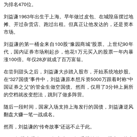
为排名470位。
刘益谦1963年出生于上海。早年做过皮包、在城隍庙摆过地
摊、开过杂货店、跑过出租。但真正让他发达的，还是资本
市场。
刘益谦的第一桶金来自100股“豫园商城”股票。上世纪90年
代，国内证券市场刚起步，他花1万元买入的股票一年内暴
涨100倍。年仅28岁就成了百万富翁。
在尝到甜头之后，刘益谦大步踏入股市，开始系统地炒股。
在“327国债”事件中，刘益谦原本想斥资5000万跟着时称“中
国证券之父”的管金生做空国债。然而，仅用了3分钟上厕所
的空档就改变想法，跳到了做多阵营。
随后一段时间，国家入场支持上海发行的国债，刘益谦逆风
翻盘大赚一笔一战成名。
然而，刘益谦的“传奇故事”还远不止于此。