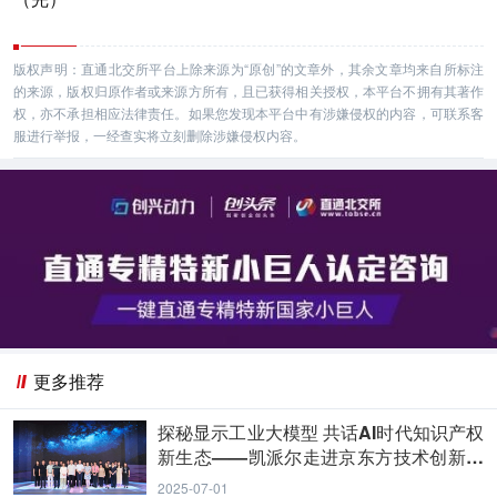
版权声明：直通北交所平台上除来源为“原创”的文章外，其余文章均来自所标注
的来源，版权归原作者或来源方所有，且已获得相关授权，本平台不拥有其著作
权，亦不承担相应法律责任。如果您发现本平台中有涉嫌侵权的内容，可联系客
服进行举报，一经查实将立刻删除涉嫌侵权内容。
更多推荐
探秘显示工业大模型 共话AI时代知识产权
新生态——凯派尔走进京东方技术创新中
心
2025-07-01