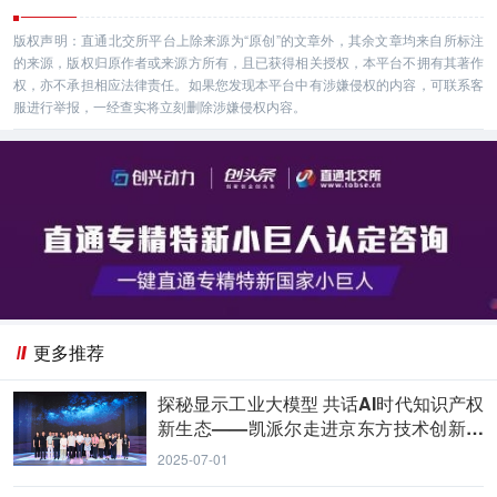
版权声明：直通北交所平台上除来源为“原创”的文章外，其余文章均来自所标注
的来源，版权归原作者或来源方所有，且已获得相关授权，本平台不拥有其著作
权，亦不承担相应法律责任。如果您发现本平台中有涉嫌侵权的内容，可联系客
服进行举报，一经查实将立刻删除涉嫌侵权内容。
更多推荐
探秘显示工业大模型 共话AI时代知识产权
新生态——凯派尔走进京东方技术创新中
心
2025-07-01