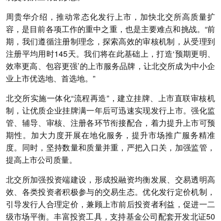
周贵华介绍，推动常态化发行上市，加快北交所高质量扩
容，是目前各项工作的重中之重，也是主要难点和挑战。“前
期，我们遵循注册制理念，探索高效的审核机制，从受理到
注册平均用时145天。我们将在此基础上，打造‘预期更明、
效率更高、包容更强’的上市服务品牌，让北交所成为中小企
业上市优选地、首选地。”
北交所实施一体化“流程再造”，建立挂牌、上市直联审核机
制，让优质企业挂牌满一年后可迅速实现发行上市。强化监
管、辅导、审核、注册各环节衔接配合，着力提升上市可预
期性。加大力度开展在地化服务，提升市场推广服务精准
度。同时，坚持数量和质量并重，严把入口关，加强监管，
提高上市公司质量。
北交所加强投资端建设，形成投融资均衡发展、交易透明高
效、各类投资者积极参与的交易生态。优化发行定价机制，
引导发行人合理定价，兼顾上市前后投资者利益，促进一二
级市场平衡。丰富投资工具，支持基金公司配套开发北证50