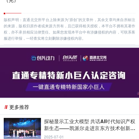
版权声明：直通北交所平台上除来源为“原创”的文章外，其余文章均来自所标注
的来源，版权归原作者或来源方所有，且已获得相关授权，本平台不拥有其著作
权，亦不承担相应法律责任。如果您发现本平台中有涉嫌侵权的内容，可联系客
服进行举报，一经查实将立刻删除涉嫌侵权内容。
更多推荐
探秘显示工业大模型 共话AI时代知识产权
新生态——凯派尔走进京东方技术创新中
心
2025-07-01