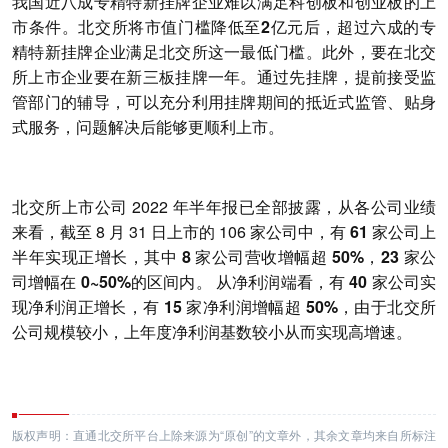
我国近八成专精特新挂牌企业难以满足科创板和创业板的上
市条件。北交所将市值门槛降低至
2亿元
后，超过
六成的专
精特新挂牌企业满足北交所这一最低门槛
。此外，要在北交
所上市企业要在新三板挂牌一年。通过先挂牌，提前接受监
管部门的辅导，可以充分利用挂牌期间的
抵近式监管、贴身
式服务
，问题解决后能够更顺利上市。
北交所上市公司 2022 年半年报已全部披露，从各公司业绩
来看，截至 8 月 31 日上市的 106 家公司中，
有 61 家公司上
半年实现正增长
，其中
8 家
公司营收增幅
超 50%
，
23 家
公
司增幅在
0~50%
的区间内。 从净利润端看，有
40 家
公司实
现
净利润正增长
，有
15 家净利润增幅超 50%
，由于北交所
公司规模较小，上年度净利润基数较小从而实现高增速。
版权声明：直通北交所平台上除来源为“原创”的文章外，其余文章均来自所标注