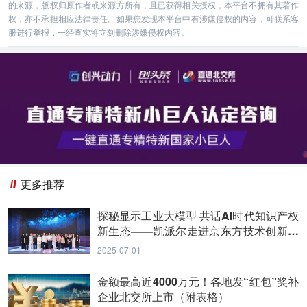
的来源，版权归原作者或来源方所有，且已获得相关授权，本平台不拥有其著作
权，亦不承担相应法律责任。如果您发现本平台中有涉嫌侵权的内容，可联系客
服进行举报，一经查实将立刻删除涉嫌侵权内容。
更多推荐
探秘显示工业大模型 共话AI时代知识产权
新生态——凯派尔走进京东方技术创新中
心
2025-07-01
金额最高近4000万元！各地发“红包”奖补
企业北交所上市（附表格）