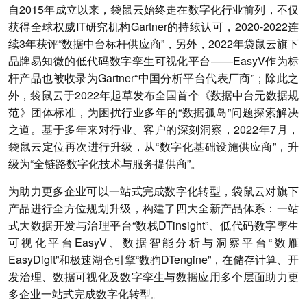
自2015年成立以来，袋鼠云始终走在数字化行业前列，不仅
获得全球权威IT研究机构Gartner的持续认可，2020-2022连
续3年获评“数据中台标杆供应商”，另外，2022年袋鼠云旗下
品牌易知微的低代码数字孪生可视化平台——EasyV作为标
杆产品也被收录为Gartner“中国分析平台代表厂商”；除此之
外，袋鼠云于2022年起草发布全国首个《数据中台元数据规
范》团体标准，为困扰行业多年的“数据孤岛”问题探索解决
之道。基于多年来对行业、客户的深刻洞察，2022年7月，
袋鼠云定位再次进行升级，从“数字化基础设施供应商”，升
级为“全链路数字化技术与服务提供商”。
为助力更多企业可以一站式完成数字化转型，袋鼠云对旗下
产品进行全方位规划升级，构建了四大全新产品体系：一站
式大数据开发与治理平台“数栈DTinsight”、低代码数字孪生
可视化平台EasyV、数据智能分析与洞察平台“数雁
EasyDigit”和极速湖仓引擎“数驹DTengine”，在储存计算、开
发治理、数据可视化及数字孪生与数据应用多个层面助力更
多企业一站式完成数字化转型。