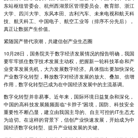
东站枢纽管委会、杭州西湖景区管理委员会、教育部、浙江
大学、四川大学、东风本田、吉利汽车、未来电视和航天科
技、航天科工、中国电子、航空工业等（排序不分先后），
真正让数据产生价值。
紧随国产替代浪潮，共建信创产业生态圈
10月28日，国务院关于数字经济发展情况的报告明确，我国
要牢牢抓住数字技术发展主动权，把握新一轮科技革命和产
业变革发展先机，大力发展数字经济。具体指出要加快深化
产业数字化转型，释放数字对经济发展的放大、叠加、倍增
作用，数字化转型已成为在中国经济发展中的主流基调。
数字化转型并非易事。近年来，国际环境日益复杂和深化，
中国的高科技发展频频面临“卡脖子”困境，国防、科技安全
重要性不断凸显，建立由我国主导的、自主可控的IT生态尤
为迫切。在这样的背景下，信创产业快速发展，开始成为中
国经济数字化转型、提升产业链发展的关键。