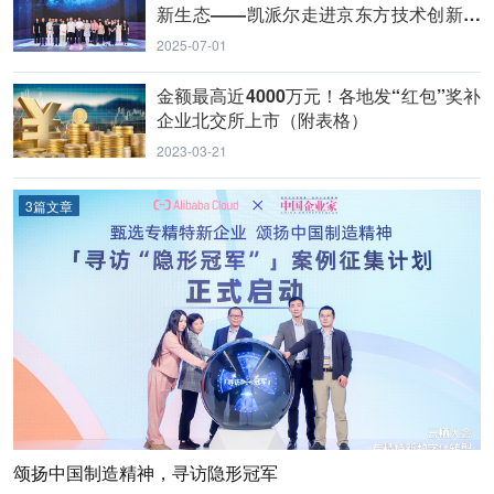
新生态——凯派尔走进京东方技术创新中
心
2025-07-01
金额最高近4000万元！各地发“红包”奖补
企业北交所上市（附表格）
2023-03-21
3篇文章
颂扬中国制造精神，寻访隐形冠军