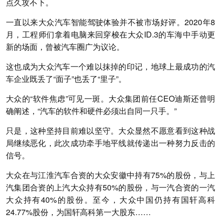
点久攻不下。
一直以来大众汽车智能驾驶体验并不被市场好评。2020年8
月，工程师们拿着电脑来回穿梭在大众ID.3的车海中手动更
新的场面，曾被汽车圈广为议论。
这也成为大众汽车一个难以抹掉的印记，地球上最成功的汽
车企业既丢了“面子”也丢了“里子”。
大众的“软件焦虑”可见一斑。大众集团前任CEO迪斯还曾明
确阐述，“汽车的软件和硬件必须出自同一只手。”
只是，这种坚持目前难以坚守。大众显然不愿意看到这种战
局继续恶化，此次成功牵手地平线就传递出一种努力反击的
信号。
大众在与江淮汽车合资的大众安徽中持有75%的股份，与上
汽集团合资的上汽大众持有50%的股份，与一汽合资的一汽
大众持有40%的股份。至今，大众中国仍持有国轩高科
24.77%股份，为国轩高科第一大股东……