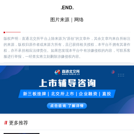
.END.
图片来源｜网络
版权声明：直通北交所平台上除来源为“原创”的文章外，其余文章均来自所标注
的来源，版权归原作者或来源方所有，且已获得相关授权，本平台不拥有其著作
权，亦不承担相应法律责任。如果您发现本平台中有涉嫌侵权的内容，可联系客
服进行举报，一经查实将立刻删除涉嫌侵权内容。
更多推荐