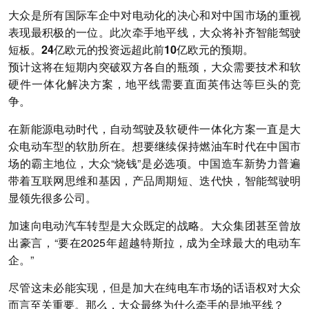
大众是所有国际车企中对电动化的决心和对中国市场的重视
表现最积极的一位。此次牵手地平线，大众将补齐智能驾驶
短板。24亿欧元的投资远超此前10亿欧元的预期。
预计这将在短期内突破双方各自的瓶颈，大众需要技术和软
硬件一体化解决方案，地平线需要直面英伟达等巨头的竞
争。
在新能源电动时代，自动驾驶及软硬件一体化方案一直是大
众电动车型的软肋所在。想要继续保持燃油车时代在中国市
场的霸主地位，大众“烧钱”是必选项。中国造车新势力普遍
带着互联网思维和基因，产品周期短、迭代快，智能驾驶明
显领先很多公司。
加速向电动汽车转型是大众既定的战略。大众集团甚至曾放
出豪言，“要在2025年超越特斯拉，成为全球最大的电动车
企。”
尽管这未必能实现，但是加大在纯电车市场的话语权对大众
而言至关重要。那么，大众最终为什么牵手的是地平线？