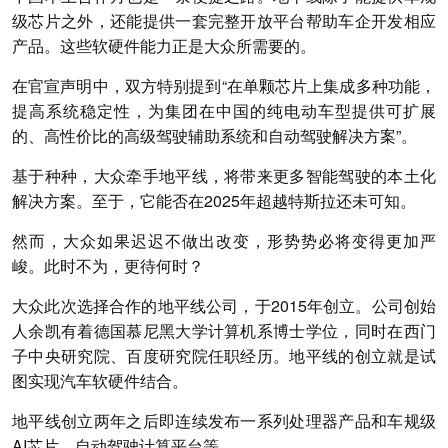
级芯片之外，还能提供一套完整开放平台帮助车企开发相应
产品。这些软硬件能力正是大众所需要的。
在官宣声明中，双方特别提到“在单颗芯片上集成多种功能，
提高系统稳定性，为集团在中国的纯电动车型提供可扩展
的、高性价比的高级驾驶辅助系统和自动驾驶解决方案”。
基于种种，大众牵手地平线，将带来更多智能驾驶的本土化
解决方案。至于，它能否在2025年超越特斯拉还未可知。
然而，大众如果迟迟不做出改变，形势势必将变得更加严
峻。此时不为，更待何时？
大众此次选择合作的地平线公司，于2015年创立。公司创始
人余凯有着德国慕尼黑大学计算机系博士学位，同时在西门
子中央研究院、百度研究院任职经历。地平线的创立就是试
图实现汽车软硬件结合。
地平线创立两年之后即连续发布一系列处理器产品和车规级
AI芯片、自动驾驶计算平台等。