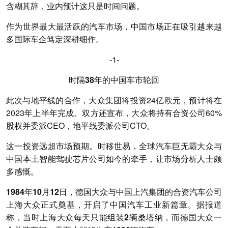
含糊其辞，业内预计这只是时间问题。
作为世界最大最活跃的汽车市场，中国市场正在吸引越来越
多国际车企笃定深耕细作。
-1-
时隔38年的中国车市轮回
此次与地平线的合作，大众集团将投资24亿欧元，预计将在
2023年上半年完成。双方还宣布，大众将持有合资公司60%
股权并委派CEO，地平线委派公司CTO。
这一投资远超市场预期。时移世易，全球汽车巨无霸大众与
中国本土智能驾驶芯片公司如今的牵手，让市场分析人士颇
多感慨。
1984年10月12日，德国大众与中国上汽集团的合资汽车公司
上海大众正式奠基，开启了中国汽车工业新篇章。据报道
称，当时上海大众每天只能组装2辆桑塔纳，而德国大众一