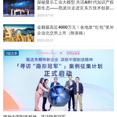
探秘显示工业大模型 共话AI时代知识产权
新生态——凯派尔走进京东方技术创新中
心
2025-07-01
金额最高近4000万元！各地发“红包”奖补
企业北交所上市（附表格）
2023-03-21
3篇文章
颂扬中国制造精神，寻访隐形冠军