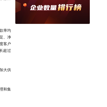
款率均
足、净
度客户
长超过
加大供
理和集