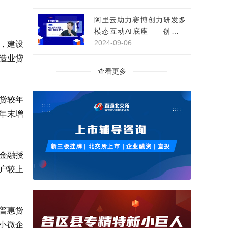
阿里云助力赛博创力研发多
模态互动AI底座——创新影
视IP互动体验
2024-09-06
，建设
制造业贷
查看更多
信贷较年
上年末增
技金融授
客户较上
行普惠贷
型小微企