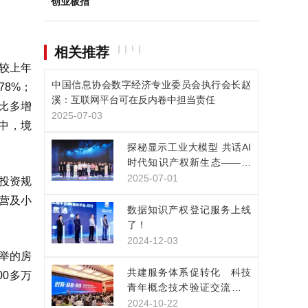
创业板指
相关推荐
，较上年
中国信息协会数字经济专业委员会执行会长赵
78%；
溪：互联网平台可在反内卷中担当责任
比多增
2025-07-03
其中，境
探秘显示工业大模型 共话AI
时代知识产权新生态——凯
派尔走进京东方技术创新中
2025-07-01
投资规
心
民营及小
数据知识产权登记服务上线
了！
2024-12-03
举的房
共建服务体系促转化 科技
00多万
青年概念技术验证交流展示
活动在上海举行
2024-10-22