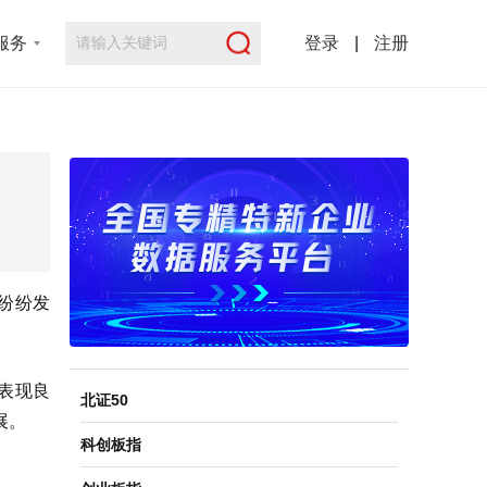
服务
登录
|
注册
寿纷纷发
表现良
北证50
展。
科创板指