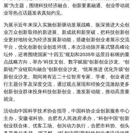
展”为主题，围绕科技经济融合、创新要素融通、创业带动就
业等热点话题发表真知灼见。
为展示近年来深入实施创新驱动发展战略、纵深推进大众创
业万众创新取得的新进展、新成就和新突破，把科技创新创
业更好地转化为经济发展新动能，搭建创新创业者展示交流
平台，优化创新创业创造环境，本次活动除开幕式暨高峰论
坛外，还将围绕国家“十四五”规划和2035年远景目标纲的重
点战略方向，举办“科技文创、数字赋能”创新创业沙龙、“创
新链产业链双向融合”创新创业沙龙、“统筹推进 优化升级”创
新创业沙龙。期间将有近二十位智库专家、学者、创业者进
行主题分享及深度交流，通过观点展现和经验交流激励更多
创新创业群体投身科技创新创业，激发新动能，推动高质量
就业。
活动由中国科学技术协会指导，中国科协企业创新服务中心
主办，安徽省科协、合肥市人民政府承办，“科创中国”创新
创业联合体、优客工场、创兴动力执行，合肥市科协、创头
条等单位支持。据了解，“科创中国”新时代创业者说活动将