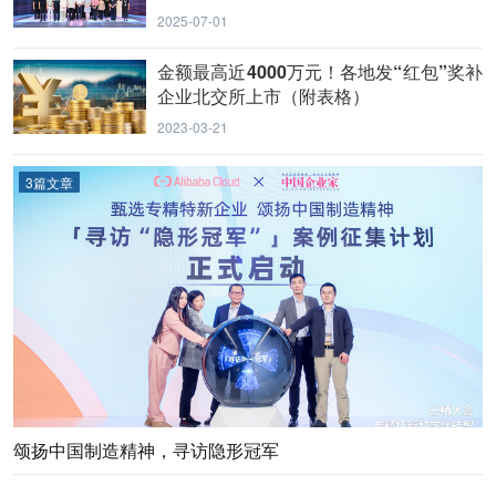
心
2025-07-01
金额最高近4000万元！各地发“红包”奖补
企业北交所上市（附表格）
2023-03-21
3篇文章
颂扬中国制造精神，寻访隐形冠军