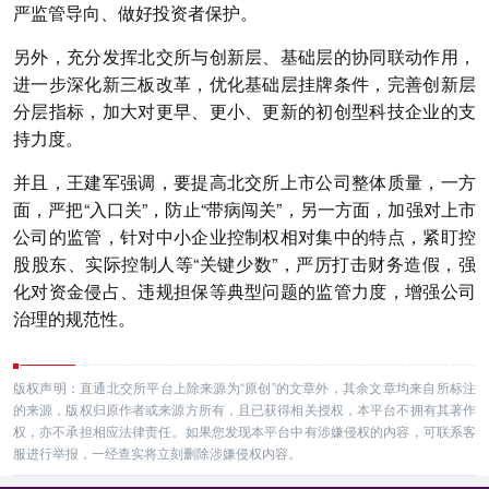
严监管导向、做好投资者保护。
另外，充分发挥北交所与创新层、基础层的协同联动作用，
进一步深化新三板改革，优化基础层挂牌条件，完善创新层
分层指标，加大对更早、更小、更新的初创型科技企业的支
持力度。
并且，王建军强调，要提高北交所上市公司整体质量，一方
面，严把“入口关”，防止“带病闯关”，另一方面，加强对上市
公司的监管，针对中小企业控制权相对集中的特点，紧盯控
股股东、实际控制人等“关键少数”，严厉打击财务造假，强
化对资金侵占、违规担保等典型问题的监管力度，增强公司
治理的规范性。
版权声明：直通北交所平台上除来源为“原创”的文章外，其余文章均来自所标注
的来源，版权归原作者或来源方所有，且已获得相关授权，本平台不拥有其著作
权，亦不承担相应法律责任。如果您发现本平台中有涉嫌侵权的内容，可联系客
服进行举报，一经查实将立刻删除涉嫌侵权内容。