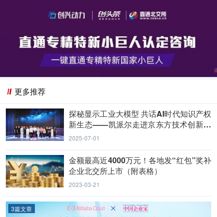
更多推荐
探秘显示工业大模型 共话AI时代知识产权
新生态——凯派尔走进京东方技术创新中
心
2025-07-01
金额最高近4000万元！各地发“红包”奖补
企业北交所上市（附表格）
2023-03-21
3篇文章