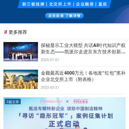
更多推荐
探秘显示工业大模型 共话AI时代知识产权
新生态——凯派尔走进京东方技术创新中
心
2025-07-01
金额最高近4000万元！各地发“红包”奖补
企业北交所上市（附表格）
2023-03-21
3篇文章