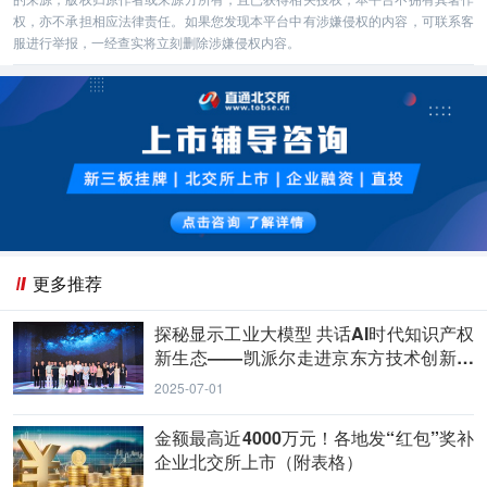
权，亦不承担相应法律责任。如果您发现本平台中有涉嫌侵权的内容，可联系客
服进行举报，一经查实将立刻删除涉嫌侵权内容。
更多推荐
探秘显示工业大模型 共话AI时代知识产权
新生态——凯派尔走进京东方技术创新中
心
2025-07-01
金额最高近4000万元！各地发“红包”奖补
企业北交所上市（附表格）