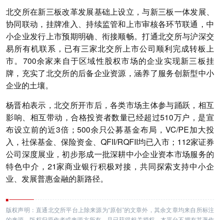
北交所在新三板改革发展基础上设立，与新三板一体发展、
协同联动，挂牌准入、持续监管和上市审核各环节联通，中
小企业发行上市预期明确、衔接顺畅。打通北交所与沪深交
易所有机联系，已有三家北交所上市公司顺利完成转板上
市。700余家来自于区域性股权市场的企业实现新三板挂
牌，充实了北交所的后备企业资源，涵养了服务创新型中小
企业的土壤。
杨晋柏表示，北交所开市后，各类市场主体参与踊跃，相互
影响、相互带动，合格投资者数量已经超过510万户，是宣
布设立前的近3倍；500余只公募基金布局，VC/PE加大投
入，社保基金、保险资金、QFII/RQFII均已入市；112家证券
公司深度展业，初步形成一批深耕中小企业资本市场服务的
特色中介，21家商业银行积极对接，共同探索支持中小企
业、发展普惠金融的新路径。
版权声明：直通北交所平台上除来源为“原创”的文章外，其余文章均来自所标注
的来源，版权归原作者或来源方所有，且已获得相关授权，本平台不拥有其著作