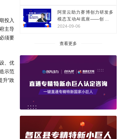
阿里云助力赛博创力研发多
模态互动AI底座——创新影
期投入
视IP互动体验
2024-09-06
府主导
必须要
查看更多
设、优
造示范
升“政