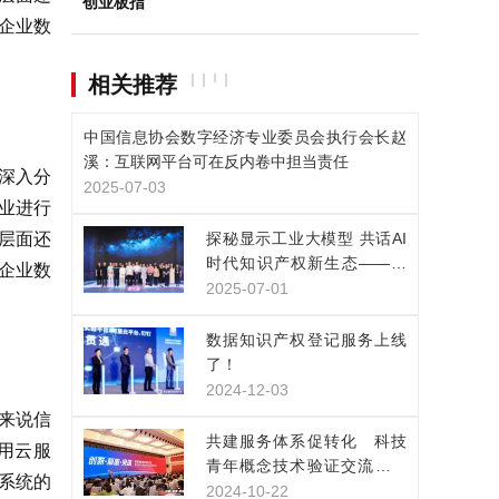
创业板指
企业数
相关推荐
中国信息协会数字经济专业委员会执行会长赵
溪：互联网平台可在反内卷中担当责任
深入分
2025-07-03
企业进行
层面还
探秘显示工业大模型 共话AI
时代知识产权新生态——凯
企业数
派尔走进京东方技术创新中
2025-07-01
心
数据知识产权登记服务上线
了！
2024-12-03
来说信
共建服务体系促转化 科技
用云服
青年概念技术验证交流展示
S系统的
活动在上海举行
2024-10-22