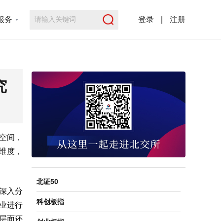
服务
登录
|
注册
究
空间，
个维度，
北证50
深入分
科创板指
企业进行
层面还