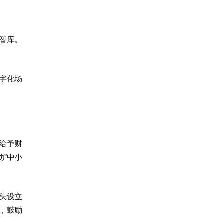
智库。
字化场
给予财
动”中小
头设立
，鼓励