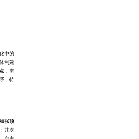
化中的
体制建
点，夯
系，特
加强顶
；其次
、自主