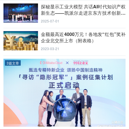
探秘显示工业大模型 共话AI时代知识产权
新生态——凯派尔走进京东方技术创新中
心
2025-07-01
金额最高近4000万元！各地发“红包”奖补
企业北交所上市（附表格）
2023-03-21
3篇文章