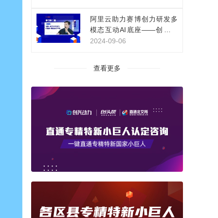
阿里云助力赛博创力研发多
模态互动AI底座——创新影
视IP互动体验
2024-09-06
查看更多