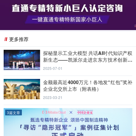
更多推荐
探秘显示工业大模型 共话AI时代知识产权
新生态——凯派尔走进京东方技术创新中
心
2025-07-01
金额最高近4000万元！各地发“红包”奖补
企业北交所上市（附表格）
2023-03-21
3篇文章