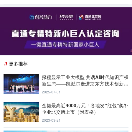
更多推荐
探秘显示工业大模型 共话AI时代知识产权
新生态——凯派尔走进京东方技术创新中
心
2025-07-01
金额最高近4000万元！各地发“红包”奖补
企业北交所上市（附表格）
2023-03-21