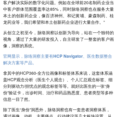
客户解决实际的数字化问题。例如在全球前20名制药企业当
中客户群体范围覆盖率达85%，同时脉络洞察也在服务大量
本土的创新药企业，像百济神州、和记黄埔、豪森制药、桂
龙药业等，我们希望和本土创新药企业进行大量合作。”
从创立之初至今，脉络洞察以创新为导向，站在一个独特的
视角，通过了大量的研发投入，自主研发了一整套的客户画
像，洞察的系统。
官网显示，脉络洞察主要有HCP Navigator、医生数据整合
解决方案等产品。
拿其中的HCP360-全方位画像和标签体系来说，这套体系涵
盖HCP观念分析（医生个人观念）、个人汇总观念标签、细
分到驱动力/担忧点的观念标签等等。就好比医生的一张“身
份”验证卡，出诊时间、治疗和药品熟悉度、患者类型等多种
信息一目了然。
除了医生“身份”洞悉外，脉络洞察也有一套患者洞察体系，
通过画像、动机、主要痛点、行动建议等几大板块设置，从