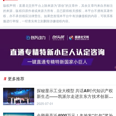
版权声明：直通北交所平台上除来源为“原创”的文章外，其余文章均来自所标注
的来源，版权归原作者或来源方所有，且已获得相关授权，本平台不拥有其著作
权，亦不承担相应法律责任。如果您发现本平台中有涉嫌侵权的内容，可联系客
服进行举报，一经查实将立刻删除涉嫌侵权内容。
更多推荐
探秘显示工业大模型 共话AI时代知识产权
新生态——凯派尔走进京东方技术创新中
心
2025-07-01
金额最高近4000万元！各地发“红包”奖补