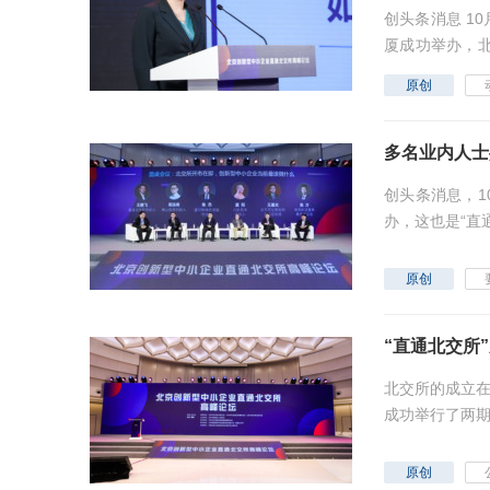
创头条消息 1
厦成功举办，
带来了专精特新小
原创
多名业内人士
创头条消息，1
办，这也是“直
原创
“直通北交所
北交所的成立在
成功举行了两期
论坛”在北京朝阳
原创