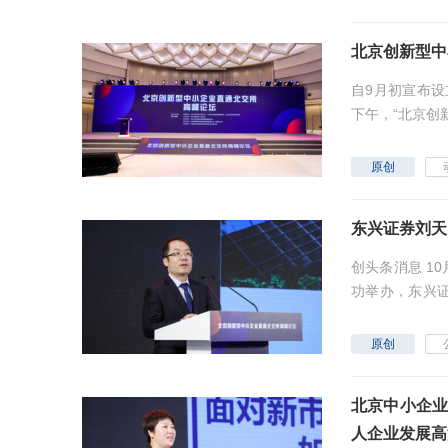
北京创新型中
自9月初宣布设
下午，“北京创
空前。本次高峰论
原创
东兴证券刘天
创头条消息 1
功举办，东兴证
新战略...
原创
北京中小企业
人企业发展高