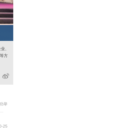
企业、
等方
功举
就资
0-25