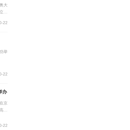
城奥大
立，
0-22
功举
0-22
举办
在京
高峰
0-22