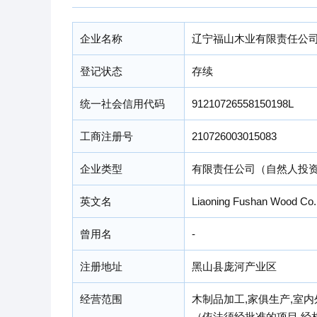
企业名称
辽宁福山木业有限责任公
登记状态
存续
统一社会信用代码
91210726558150198L
工商注册号
210726003015083
企业类型
有限责任公司（自然人投
英文名
Liaoning Fushan Wood Co.,
曾用名
-
注册地址
黑山县庞河产业区
经营范围
木制品加工,家俱生产,室
（依法须经批准的项目,经